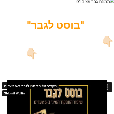
בדיוק בשביל זה יצרתי את
"בוסט לגבר"
👇🏻
צפה בסרטון הסבר (לחץ
על התמונה)
👇🏻
▶️