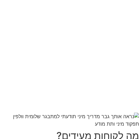
זה לא הגוף שתקוע – זה מה שמנהל אותו מבפנים.
ואני כאן כדי לשנות את זה!
הגעתי לתחום הטיפול הזה עקב ריפוי עצמי ממחלה באמצעות
התת-מודע.
אני פורצת דרך בתחומי,
עם הוכחות ותוצאות מעוררות השראה.
פיתחתי שיטה ייחודית בשם Meta Body MindⒸ
המשלבת טכניקות לשיפור המיניות.
אני מחברת ספרי הראשון "נראה אותך גבר" ומנחת הפודקאסט
"זקפת בוקר".
מה לקוחות מעידים?