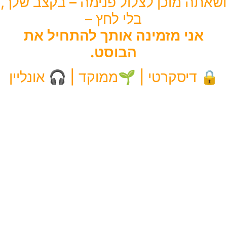
ושאתה מוכן לצלול פנימה – בקצב שלך,
בלי לחץ –
אני מזמינה אותך להתחיל את
הבוסט
.
🔒 דיסקרטי | 🌱ממוקד | 🎧 אונליין
כמה זה שווה לך?
ההשקעה בקורס היא לא רק סכום כספי – היא החלטה להשקיע
בעצמך,
בגבריות שלך ובאיכות החיים שלך.
מדובר בקורס ממוקד, מעשי ועמוק,
שנבנה מתוך הבנה אמיתית של הגבר ומה שעובר עליו כשהתפקוד
המיני נפגע.