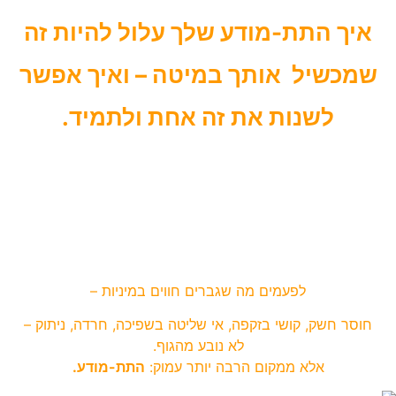
איך התת-מודע שלך עלול להיות זה
שמכשיל אותך במיטה –
ואיך אפשר
לשנות את זה אחת ולתמיד.
אולי זה מלווה אותך כבר שנים.
אולי מעולם לא הרגשת חופשי באמת.
אולי יש לך תפקוד "תקין" מבחוץ – אבל בפנים, משהו מרגיש כבוי,
מתוח או חסום.
וזה לא במקרה
.
לפעמים מה שגברים חווים במיניות –
חוסר חשק, קושי בזקפה, אי שליטה בשפיכה, חרדה, ניתוק –
לא נובע מהגוף.
אלא ממקום הרבה יותר עמוק:
התת-מודע
.