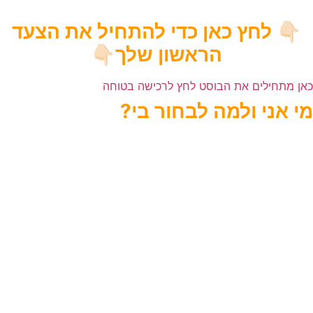
👇🏻
לחץ כאן כדי להתחיל את הצעד
הראשון שלך👇🏻
כאן מתחילים את הבוסט לחץ לרכישה בטוחה
מי אני ולמה לבחור בי?
אני שלומית, מטפלת, מנחה ומרצה פורצת דרך בתחום התפקוד
המיני.
פיתחתי שיטה ייחודית שמבוססת על עבודה עם התת-מודע –
כדי לעזור לגברים לזהות את שורש הבעיה האמיתית בתפקוד, וליצור
שינוי עמוק, טבעי ויציב.
אני מנהלת מערך קורסים דיגיטליים ומובילה תהליכים שמחוללים
טרנספורמציה –
לא רק במיניות, אלא גם בתפיסה של גבר את עצמו.