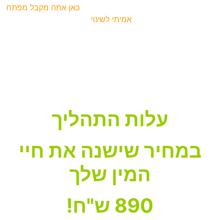
במקום להמשיך לחפש פתרונות זמניים –
כאן אתה מקבל מפתח
אמיתי לשינוי
,
דרך גישה שמטפלת בשורש הבעיה: התת-מודע.
אתה מקבל תהליך שלם שיכול להחזיר לך את הביטחון,
העוצמה והשלווה – לכל החיים.
עלות התהליך
במחיר שישנה את חיי
המין שלך
890 ש"ח!