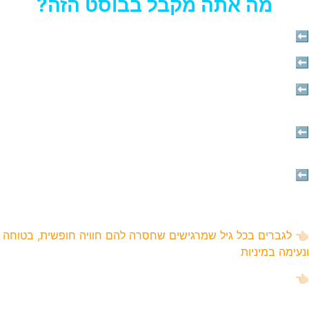
מה אתה מקבל בבוסט הזה?
⬅️
סרטונים המסבירים את הקשר בין התת-מודע לתפקוד המיני
⬅️
איך תגדיר את הבעיה שלך לפי מינוח מקצועי
⬅️
תרגיל של 8 דקות שבו תאבחן את השורשים האישיים שלך
שקשורים בבעיה
⬅️
תרגיל עוצמתי בן 35 דקות שתחזור עליו ללא הגבלה לפי כל מה
שעלה באבחון
⬅️
בונוס מיוחד
למי הבוסט הזה מתאים
?
👈🏻 לגברים בכל גיל שמרגישים שחסרה להם חוויה חופשית, בטוחה
ונעימה במיניות
👈🏻
לגברים שסוחבים קושי מהעבר – מהילדות, מהנערות, מיחסים
מוקדמים