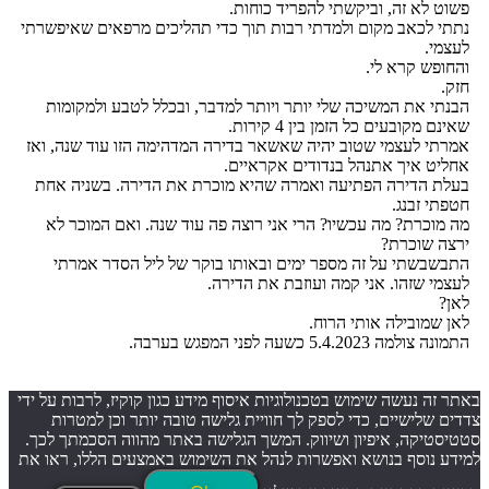
פשוט לא זה, וביקשתי להפריד כוחות.
נתתי לכאב מקום ולמדתי רבות תוך כדי תהליכים מרפאים שאיפשרתי
לעצמי.
והחופש קרא לי.
חזק.
הבנתי את המשיכה שלי יותר ויותר למדבר, ובכלל לטבע ולמקומות
שאינם מקובעים כל הזמן בין 4 קירות.
אמרתי לעצמי שטוב יהיה שאשאר בדירה המדהימה הזו עוד שנה, ואז
אחליט איך אתנהל בנדודים אקראיים.
בעלת הדירה הפתיעה ואמרה שהיא מוכרת את הדירה. בשניה אחת
חטפתי זבנג.
מה מוכרת? מה עכשיו? הרי אני רוצה פה עוד שנה. ואם המוכר לא
ירצה שוכרת?
התבשבשתי על זה מספר ימים ובאותו בוקר של ליל הסדר אמרתי
לעצמי שזהו. אני קמה ועוזבת את הדירה.
לאן?
לאן שמובילה אותי הרוח.
התמונה צולמה 5.4.2023 כשעה לפני המפגש בערבה.
באתר זה נעשה שימוש בטכנולוגיות איסוף מידע כגון קוקיז, לרבות על ידי
צדדים שלישיים, כדי לספק לך חוויית גלישה טובה יותר וכן למטרות
סטטיסטיקה, איפיון ושיווק. המשך הגלישה באתר מהווה הסכמתך לכך.
למידע נוסף בנושא ואפשרות לנהל את השימוש באמצעים הללו, ראו את