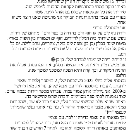
וכללה 15 משתתפים מקצוות הארץ שהחליטו כמוני.
באותו בוקר קמתי בהתרגשות לקראת ההכנות למפגש הזה.
סידרתי את כל הפקלאות שכללו גם אוהל ללינת שטח.
בעודי עם עצמי בהתארגנויות הבוקר אני מרגישה שאני רוצה משהו
אחר.
אני מסתכלת סביבי.
דירת נוף לים על קו חוף הים בחדרה ב"כפר הים". מתחם של דירות
נופש עם שירותי בית המלון לדיירים, חוף ים ושמורה בין היפות בארץ.
מיטת שינה בסלון (כן כן) צופה לים בוקר, צהריים, ערב ולילה. ים כל
הזמן אל מול עיניי. עונות השנה חולפות ויוצרות תמונות מגוונות בכל
רגע.
זו הייתה דירה שזימנתי למרחב שלי. כן כן😄
אני ממש דמיינתי אותה, את המיטה בסלון, את המרפסת. אפילו את
החניה המקורה. וכך קרה והיא הפכה למשכני למשך שנה.
חלום!
נכנסתי אליה ביולי 2022 כשהבנות שלי, 2 במספר (לפחות שאני
יודעת…) עברו בהסכמה לגור עם אבא שלהן. עד אז, מאז גירושיי
ב-2009, אני גידלתי אותן צמוד צמוד. עברתי מספר דירות בכמה ערים,
לצד נאמנות לבתי ספר מסויימים וחברה שרצו להישאר בה.
באיזה שהוא שלב הרגשתי שכבד עליי, שאני כבר לא שם, שההורות
ממני והלאה. מצבי הבריאותי הדהד לי, עד כדי אתגר נפשי שאמרתי
לעצמי "די!"
וכך מצאתי את עצמי בדירה זו לבד. עם עצמי.
לימים חזרתי לזוגיות ממי שנפרדנו הוא ואני, דבר שהוביל למגורים
משותפים באותה דירה קסומה ואהובה. לאחר 7 חודשים הבנתי שזה