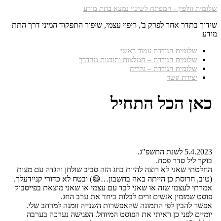
שלומית וולפין - המפתח לשינוי נמצא בתת מודע
שידוך בתדר אחר לפרק ב', ריפוי עצמי, שיפור התפקוד המיני דרך התת
מודע
שלומית הנודדת עמוד ראשי
שלומית הנודדת – המלצות ותובנות מהדרך
שלומית הנודדת – גלריה
יצירת קשר
כאן הכל התחיל
5.4.2023 לשנת התשפ"ג.
בוקר ליל סדר פסח.
החלטתי שאני לא רוצה להיות בחג הזה סביב שולחן והגדה עם מצות
(טוב, חרוסת כן הייתה באה בחשבון…😄) ובטח לא כדורי קניידעלך.
אמרתי לעצמי שזה או שאני לבד עם עצמי או שאני מוצאת בפייסבוק
פוסט שמזמין אנשים זרים לבלות ביחד את ערב החג.
אפשר להבין לפי התמונה שהאפשרות השנייה זומנה למרחב שלי.
יומיים לפני כן ראיתי את הפוסט המיוחל. הפגישה נערכה בערבה