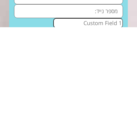
אני מאשרת לקבל מיילים והודעות ווטסאפ עם פרטים
ועדכונים על הסדנה ותכנים נוספים בהתאם למדיניות
הפרטיות. אני יכולה להסיר את עצמי מרשימת הדיוור בכל
עת.
כן שלומית, רשמי אותי!