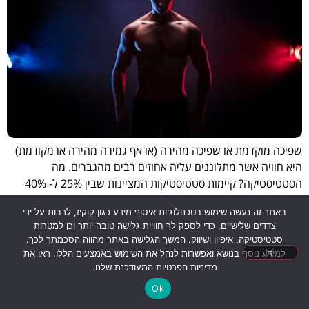
שפיכה מוקדמת או שפיכה מהירה (או אף גמירה מהירה או מקודמת)
היא חוויה אשר מתלוננים עליה אחוזים רבים מהגברים. מה
הסטטיסטיקה? קיימות סטטיסטיקות המציינות שבין 25% ל- 40%
מכלל הגברים מתלוננים על כך שהם שופכים מהר. יש אף טענות
באתר זה נעשה שימוש בטכנולוגיות איסוף מידע כגון קוקיז, לרבות על ידי
הגורסות ש-7 מתוך 10 גברים יחוו בחייהם תופעה מסוג זה. מה
צדדים שלישיים, כדי לספק לך חוויית גלישה טובה יותר וכן למטרות
ההגדרה לשפיכה מוקדמת? היות ועל […]
סטטיסטיקה, איפיון ושיווק. המשך הגלישה באתר מהווה הסכמתך לכך.
למידע נוסף בנושא ואפשרות לנהל את השימוש באמצעים הללו, ראו את
מדיניות הפרטיות המעודכנת שלנו.
Ok