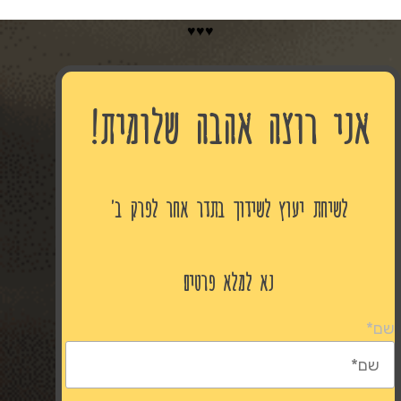
♥️♥️♥️
אני רוצה אהבה שלומית!
לשיחת יעוץ לשידוך בתדר אחר לפרק ב'
נא למלא פרטים
שם
*