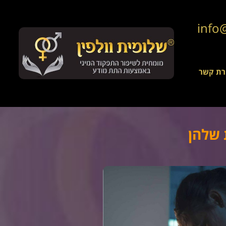
רת קשר
 שלהן