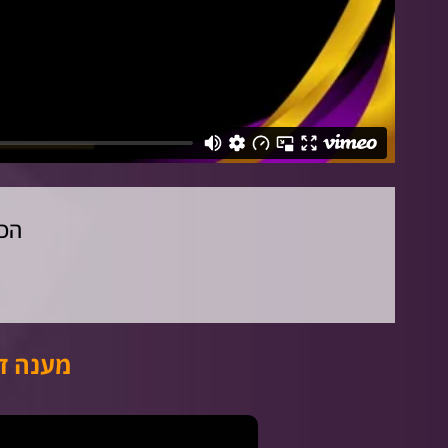
הכי
מענה די