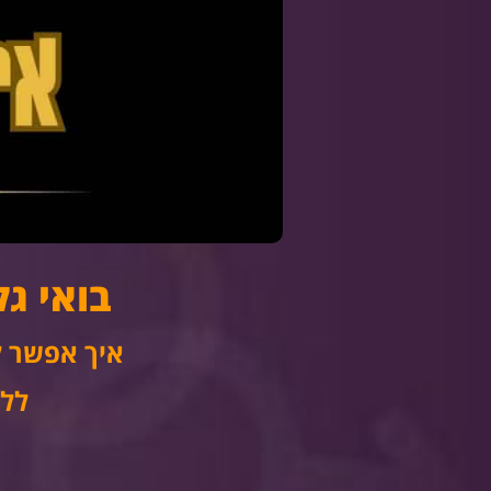
בואי
גל
איך אפשר 
ללא