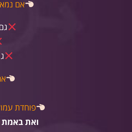
אם נמאס
גם
גם
אם
פוחדת עמוק 
ואת באמת ר