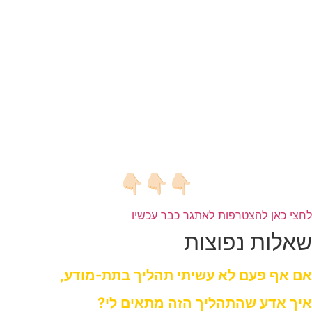
אז דעי שזה יכול להיות הסרט החדש בו את
תככבי.
חיים מלאי עונג, סיפוק והנאה בביטחון
מלא.
👇🏻👇🏻👇🏻
לחצי כאן להצטרפות לאתגר כבר עכשיו
שאלות נפוצות
אם אף פעם לא עשיתי תהליך בתת-מודע,
איך אדע שהתהליך הזה מתאים לי?