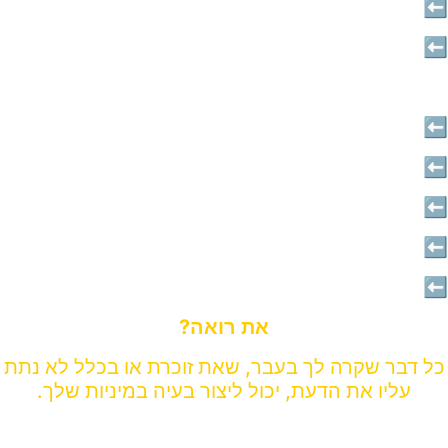
⬅️נלחצת כשנקרע קונדום
⬅️כינו אותך בשמות
⬅️צחקו עליך ברגע מאוד אינטימי
⬅️תפסו אותך מאוננת
⬅️גבר גמר ופשוט קם והלך
⬅️צרב ושרף לך בגלל פטרייה
⬅️נמנעת מלהסתכל על איבר המין שלך
⬅️הרגשת אי נעימות כשהעניקו לך אוראלי
את רואה?
כל דבר שקרה לך בעבר, שאת זוכרת או בכלל לא נתת
עליו את הדעת, יכול ליצור בעיה במיניות שלך.
וזה חד-משמעית – משפיע על הלך הרוח שלך, על