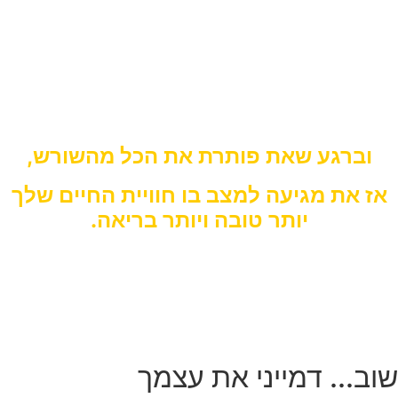
את תוכלי להבין בדיוק מה גרם לך להיות במקום בו את
נמצאת עכשיו.
את תדעי, בליווי שלי, בדיוק במה יהא עליך לטפל.
תביני מהם אותם חסמים ושורשים שמעכבים אותך
מלהיות במיניות טובה, בבריאות ובשמחת חיים.
וברגע שאת פותרת את הכל מהשורש,
אז את מגיעה למצב בו חוויית החיים שלך
יותר טובה ויותר בריאה.
שוב... דמייני את עצמך