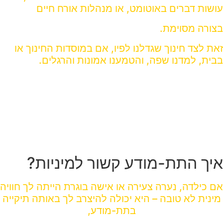
עושות דברים באוטומט, או מנהלות אורח חיים
בצורה מסוימת.
זאת לצד חינוך שגדלנו לפיו, אם במוסדות החינוך או
בבית, למדנו שפה, והטמענו אמונות והרגלים.
אבל לא תמיד זה נעים לנו, ולפעמים אנחנו מרגישות
תסכול ושאנחנו נמצאות בלופ או בפער לגבי החיים
שהיינו רוצות לחיות
אותם יותר טוב.
וזה נכון
גם מבחינה מינית.
איך התת-מודע קשור למיניות?
אם כילדה, נערה צעירה או אישה בוגרת הייתה לך חוויה
מינית לא טובה – היא יכולה להיצרב לך באותה תיקייה
בתת-מודע,