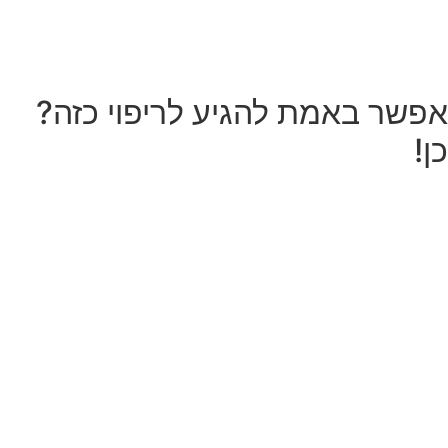
קודם כל רצון, כי לפעמים אנחנו פוחדות גם משינוי וגם
מלפגוש את אירועי העבר.
התמסרות – כי מדובר בתהליך.
אפשר באמת להגיע לריפוי כזה?
כן!
כדי להגיע למצב כזה,
בניתי אתגר מדויק במיוחד כדי לעזור לך לשפר את
מצבך.
מכיוון שהתנסיתי בעצמי והבנתי שמדובר בבעיות
שנוצרו כתוצאה מאירועים נפשיים-תודעתיים שצברו
תאוצה ויצרו את הבעיה עם הזמן,
עבודה מקצועית עם התת-מודע מובילה לתוצאות
מרשימות.