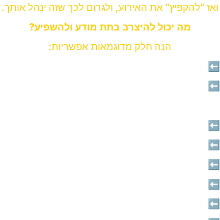
ואז "להקפיץ" את האירוע, ולגרום לכך שזה ינהל אותך.
מה יכול להיצרב בתת מודע ולהשפיע?
הנה חלק מדוגמאות אפשריות:
⬅️רגע הבהלה שגבר חדר למרחב הפרטי שלך
⬅️משפט מנמיך
⬅️העירו לך שאת לא מינית
⬅️העירו לך ש"את מינית מדי"
⬅️השוו אותך לאקסית
⬅️העירו לך על הריח שלך
⬅️כאב לך בפעמים הראשונות
⬅️היית בלחץ לקראת קיום יחסי מין