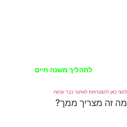
אני רוצה שכבר עכשיו תוכלי להתחיל
ליצור שינוי בחייך,
ולכן החלטתי לתמחר את האתגר הזה
במקום
ב- 5,600 ש"ח
ב- 2,290 ש"ח
לתהליך משנה חיים
ניתן לחלק עד 24 תשלומים
לחצי כאן להצטרפות לאתגר כבר עכשיו
מה זה מצריך ממך?
רצון והתמסרות.