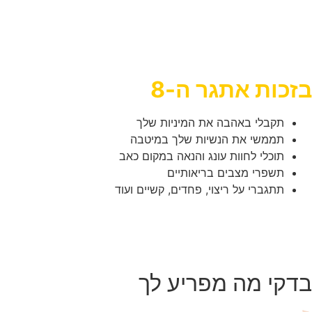
או בכלל להימנע מלהיכנס למערכות כאלו.
אבל… לצד כל התסכול והכאב, אני אגלה לך שמה
שאת חווה קשור לתת-מודע שלך.
בזכות אתגר ה-8
תקבלי באהבה את המיניות שלך
תממשי את הנשיות שלך במיטבה
תוכלי לחוות עונג והנאה במקום כאב
תשפרי מצבים בריאותיים
תתגברי על ריצוי, פחדים, קשיים ועוד
בדקי מה מפריע לך