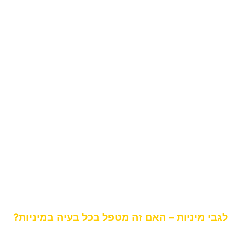
מדובר כאן בתהליכים של ריפוי עצמי, כפי שעברתי
בעצמי ריפוי עצמי –
למצבים בריאותיים, לפחדים, להתנהגויות, למחשבות
מעכבות ואפילו למיניות שלי
.
אני מביאה את המסקנה ואת ההוכחות שניתן לטפל
בעצמנו ללא תרופות
וזריקות,
ללא משני תודעה, ללא טיפולים קשים, ללא
כאבים,
ללא תופעות לוואי
ובזמן יחסית קצר.
אני מוכיחה שהכל מהראש,
ולכן אין צורך באימון,
במאמץ או בסבל נפשי.
לגבי מיניות – האם זה מטפל בכל בעיה במיניות?