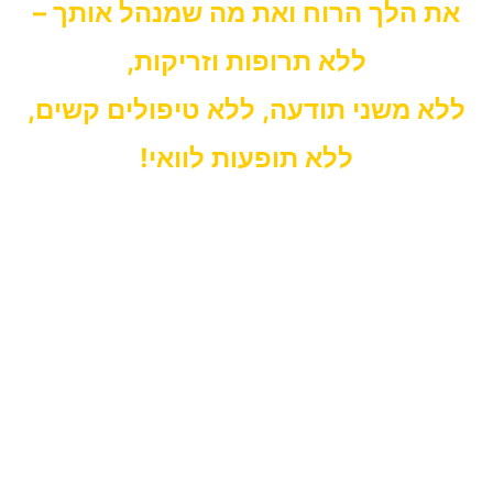
את הלך הרוח ואת מה שמנהל אותך –
ללא תרופות וזריקות,
ללא משני תודעה, ללא טיפולים קשים,
ללא תופעות לוואי!
הרבה נשים חוות בעיות במיניות שלהן בכל גיל, בכל
סטטוס.
יש נשים המרגישות אשמה, חרטה, חיות בפחדים או
בריצוי, ולא את האמת שלהן.
המצב הזה יכול להיות מאוד מתסכל, לגרום לך
להתבייש בעצמך, להיות במבוכה גדולה,
בדימוי עצמי נמוך, בחוסר שלמות עם עצמך ועם
הנשיות שלך.
את עלולה להיכנס למעין דיכאון, לפוצץ מערכות יחסים