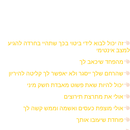
טראומה בתת-מודע שלך.
כמובן שיש עוד ועוד דוגמאות, ואולי במקרה שלך זה
אירוע אחר.
היופי הוא שניתן לאבחן כל אירוע, ולתת לו מענה.
זה יכול לבוא לידי ביטוי בכך שתהיי בחרדה להגיע
למצב אינטימי
מהפחד שיכאב לך
שהרחם שלך ייסגר ולא יאפשר לך קליטה להיריון
יכול להיות שאת פשוט מאבדת חשק מיני
אולי את מתרצת תירוצים
אולי מוצפת כעסים ואשמה וממש קשה לך
פוחדת שיעזבו אותך