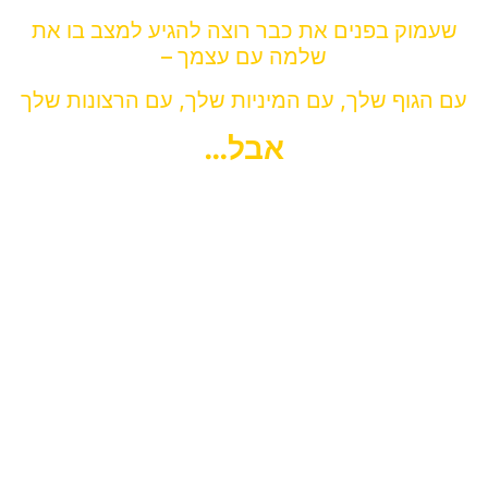
שעמוק בפנים את כבר רוצה להגיע למצב בו את
שלמה עם עצמך –
עם הגוף שלך, עם המיניות שלך, עם הרצונות שלך
אבל…
בין מה שאת רוצה לבין מה שקורה בפועל בשטח יש
פער גדול
.
את נמצאת בלופ שאת לא יודעת לצאת ממנו.
את מתוסכלת, מוצפת רגשות לא נעימים, ייתכן אפילו
בתחושת אשמה.
אולי את מלאת שאלות – למה זה קורה דווקא לך? למה
את?
אולי את מרגישה שאת מאכזבת את הצד השני, לא רק
את עצמך.