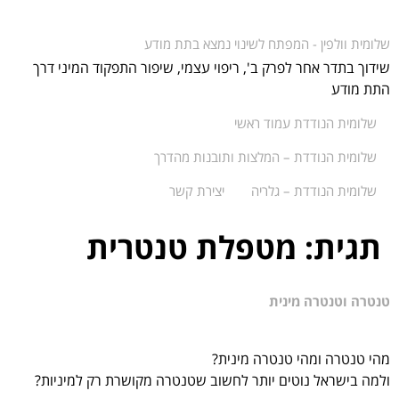
שלומית וולפין - המפתח לשינוי נמצא בתת מודע
שידוך בתדר אחר לפרק ב', ריפוי עצמי, שיפור התפקוד המיני דרך
התת מודע
שלומית הנודדת עמוד ראשי
שלומית הנודדת – המלצות ותובנות מהדרך
שלומית הנודדת – גלריה
יצירת קשר
תגית:
מטפלת טנטרית
טנטרה וטנטרה מינית
מהי טנטרה ומהי טנטרה מינית?
ולמה בישראל נוטים יותר לחשוב שטנטרה מקושרת רק למיניות?