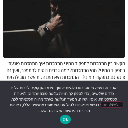
הקשר בין התמכרות לתפקוד המיני התמכרות איך התמכרות פוגעת
בתפקוד המיני? מהי התמכרות? למה גברים נוטים להתמכר, ואיך זה
פוגע גם בתפקוד המיני? התמכרות היא התנהגות אשר מובילה את
האדם למצב בו הוא זקוק לריגוש, גם אם יש לכך השלכות שליליות
באתר זה נעשה שימוש בטכנולוגיות איסוף מידע כגון קוקיז, לרבות על ידי
במודע. במאמר זה אני מסבירה על אופן ההתנהגות הזו, מצביעה על
צדדים שלישיים, כדי לספק לך חוויית גלישה טובה יותר וכן למטרות
סוגי התמכרות, […]
סטטיסטיקה, איפיון ושיווק. המשך הגלישה באתר מהווה הסכמתך לכך.
למידע נוסף בנושא ואפשרות לנהל את השימוש באמצעים הללו, ראו את
מדיניות הפרטיות המעודכנת שלנו.
Ok