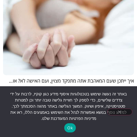
איך ייתכן שעם המאהבת אתה מתפקד מצוין, ועם האישה לא? או…
איך ייתכן שעם האישה אתה מתפקד אש, ועם המאהבת לא?
באתר זה נעשה שימוש בטכנולוגיות איסוף מידע כגון קוקיז, לרבות על ידי
צדדים שלישיים, כדי לספק לך חוויית גלישה טובה יותר וכן למטרות
סטטיסטיקה, איפיון ושיווק. המשך הגלישה באתר מהווה הסכמתך לכך.
למידע נוסף בנושא ואפשרות לנהל את השימוש באמצעים הללו, ראו את
מדיניות הפרטיות המעודכנת שלנו.
Ok