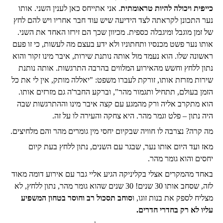
כייפית ויכולה להיות טראומתית
. אני אתייחס כאן לענין השני. אותו
נער התכונן לקראתה לצד הידיעה שיש עוד חבר אחריו ויש להם לחץ
של זמן מוגבל ומיגבלה כספית. מכיוון שכך הם זירזו האחד את השני.
אותו נער פשט מכנסיו ותחתוניו ולא ידע בעצם מה לעשות, כי זו פעם
ראשונה שלו. הוא נעמד מול אותה נותנת שירות, איבר מינו זקור והוא
נתון ללחץ וחשש מהאירוע המלווים בהרבה התרגשות. אותה נותנת
שירות מזרזת אותו, זורקת לעברו משפט: "יאללה מותק, אין לי את כל
הזמן בעולם, תתחיל ותגמור מהר", וברקע החבר'ה גם מזרזים אותו.
הוא מתקרב אליה ורק מהמגע עם קצה איבר מינו וההתרגשות שבה
היה נתון – פלט וגמר מהר. היא צחקה והעירה לו על זה.
מה קרה? נצרבה לו חוויה שבקיום יחסי מין גומרים מהר והם מלחיצים.
מאז ועד היום אותו נער, שבגר עם השנים, נתון ללחץ בעת קיום
יחסים והוא גומר מהר.
באחד מהמקרים אצלי בקליניקה הגיע אליי גבר עם אירוע דומה מאוד
לזה, שסחב אותו 30 שנים! 30 שנים שהוא גומר מהר, נתון ללחץ, לא
מצליח לספק את בנות זוגו, ו
סוחב תסכול רב וחוסר בטחון המשפיע
עליו לא רק בחדרי חדרים.