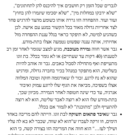
לגברים שכל הזמן רק חושבים איך להיכנס להן לתחתונים",
"שלא ידבקו במחלות מין", "שלא יסכימו שיגמרו להן בחוץ"
ועוד ועוד. ההפחדה הזו גררה אותו כשומע מהצד להרגיש פחד
לצד אחריות גדולה מאוד בכל הקשור במגע עם אישה. לכן
כשהגיע למיטה, לא תיפקד כראוי בגלל עננת ההפחדה מול
אחיותיו, אותה עננה שפשוט נטמעה אצלו בתת-מודע.
גבר אשר חווה
גמירה מעוכבת
, מגיע למצב שגומר לאחר זמן רב
לטענתו (40 דקות עד שעתיים) או לא גומר בכלל. בת זוגו
מתעייפת ואף מתחילה לסבול כאבים. גבר זה אוהב להיות
בשליטה, הוא מתפקד כמנהל בכיר בחברה גדולה, ומרגיש
שהוא לא נח לרגע. זכור לו שאורגזמה חזקה וטובה המלווה
אצלו בשפיכה, מביאה את הגוף שלו לרוגע עמוק ואיבוד
אנרגיה, עד כדי שינה חטופה לאחר הגמירה. מכיוון שכך,
בתת-מודע שלו הוא לא רוצה לאבד שליטה, הוא לא רוצה
להתעייף ולכן "מתוכנת" לא לגמור אם בכלל.
גבר ש
איבד פתאום תשוקה
לבת זוגו. הייתה להם מריבה באחד
הימים, וזו זרקה לעברו ש"הוא לא שווה, שכבר לא בא לה עליו
ושילך לעז…" הוא חווה את המריבה הזו בצורה קשה, כי הוא