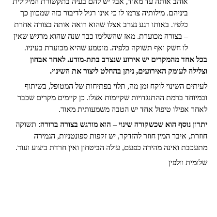
אוהב אותה עד מאוד, אבל יש להם בעיה בתקשורת המילולית
ביניהם. מילותיה צרמו לו כי אינו רגיל לדיבור כזה שמכוון כך
כלפיו. באותו רגע נצרב אצלו שהוא רואה אותה בצורה אחרת
– בצורה מכוערת. מאז שהשלימו כבר שנה שהוא מרגיש שאין
לו חשק ואף תשוקה כלפיה. מוטמע שהיא מכוערת בעיניו.
בכל אחד מהמקרים יש אירוע שנצרב בתת-מודע. לאחר אבחון
וצלילה לעומק האירועים, ניתן בהחלט ליצור את השינוי.
לעיתים השינוי לוקח זמן מה, תלוי בפתיחות של המטופל, בשיתוף
ובמיוחד ברמת ההתנגדויות שקיימות אצלו. כן קיימים מקרים שכבר
לאחר אפילו טיפול אחד יש הטבה משמעותית מאוד.
יתרון נוסף הוא שכשקורה שינוי – הוא מורגש בצורה ברורה
: תשוקה
חוזרת, איבר המין חוזר להזדקר, יש זקפות ספונטניות, הגמירה
מתעכבת ואינה מהירה כפעם, עולה הביטחון ואין חרדת ביצוע ועוד.
שלומית וולפין
צור קשר