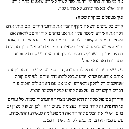
אני כמומחית בתחומי יודעת שזה קשור לאירוע שנטמע בתת-מודע.
הוא, שלא בא מהתחום, לא מודע לכך.
איך מטפלים במקרה שכזה?
קודם כל עושים תשאול מקיף להבין את אירועי החיים. אם אותו אדם
זוכר את האירוע ומספר עליו, אזי אני בוחנים אותו היטב לראות אם
השאיר סממניו הקשורים לתפקוד בימים אלו. אם הוא אינו זוכר אותו,
והוא האירוע שהשפיע עליו והשאיר חותמו, אז נגיע אליו דרך תרגילים
בדמיון מודרך, כשנבקש בעצם להציף את האירוע שגורם לתופעה
המדוברת ואז הוא יטופל.
כשעושים עבודת עומק לתת-מודע, התת-מודע מציף בו ברגע רק את
אותם אירועים שהוא יודע שנוכל להתמודד איתם. לעיתים קורה
שנחשפים רק לחלק מהאירוע, ואט אט עם הזמן עולים וצפים עוד
דברים הקשורים בו, על מנת להגיע לניקוי ולשינוי הרצוי.
היתרון בטיפול מסוג זה הוא שאינו מצריך התערבות כימית של עזרים
או תרופות
, זה קורה בשיח ובעצימת עיניים ו-זהו. לכן הטיפול מצוין גם
בזום. יש לי את הכלים להדריך את המטופל מה לעשות, והתת-מודע
פשוט מציף אותם ומתגמש לקראת שינוי המצב.
במקרה שהובא כדוגמה עם אותו נער, העבודה מולו היא כזו: