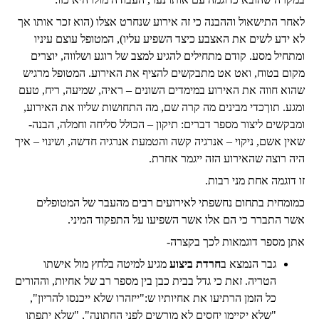
לאחר התישאול וההבנה כי זה אירוע שנחרט אצלו (הוא זכר אותו אך
לא ידע לשים את האצבע כיצד השפיע עליו), המטופל עוצם עיניו
ומתחיל מסע. קודם מתחילים להגיע למצב של רוגע ושלווה, יוצרים
מקום בטוח, ואט אט מתבקשים להציף את האירוע. המטופל מרגיש
שהוא חווה את האירוע במימדים השונים – ראיה, שמיעה, ריח, טעם
ומגע. תוךכדי מבינים מה קרה שם, מה התחושות שליוו את האירוע,
ומבקשים ליצור מספר דברים: תיקון – הכולל סליחה וחמלה, הבנה-
שאין אשם, ניקוי – אנרגיה קשה והטמעת אנרגיה חדשה, ושינוי – איך
היה רוצה שהאירוע הזה ייגמר אחרת.
זו דוגמה אחת מני רבות.
כמומחית בתחום נחשפתי לאירועים רבים מהעבר של המטופלים
אשר התברר כי הם אלו אשר השפיעו על התפקוד המיני.
אתן מספר דוגמאות לכך בקצרה-
גבר הנמצא ב
חרדת ביצוע
מגיע למיטה בלחץ מול אישתו
הטריה. זאת כי גדל בבית כבן בין מספר רב של אחיות, וההורים
כל הזמן הרתיעו את אחיותיו ש:"ייזהרו שלא ייכנסו להריון",
"שלא יקיימו יחסים לא מורשים לפני החתונה", "שלא יתפתו