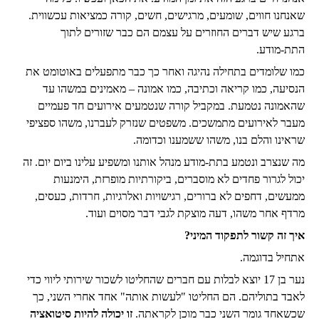
שאנחנו חווים, שומעים, מרגישים, חשים, קורה כמציאות עכשווית.
ברגע שיש דברים החוזרים על עצמם הם כבר שזורים לתוך
התת-מודע.
כמו שלומדים בתחילה נהיגה ואחר כך כבר מתפעלים באוטומט את
הנסיעה, כמו קריאה וכתיבה, כמו אמונה – מאמינים במשהו עד
שהאמונה נטמעת. במקביל קורה שנטמעים אירועים חד פעמיים
מעבר לאירועים מתמשכים. משפטים שנזרק לעברנו, משהו ספציפי
שראינו והלם בנו, משהו ששמענו וכדומה.
מה שנצרב ונטמע בתת-מודע מנהל אותנו ומשפיע עלינו ביום יום. זה
יכול לגרור פחדים לא מוסברים, ביקורתיות מופרזת, הימנעות
ממעשים, דחפים לא ברורים, רגישויות ואלרגיות, חרדות, כעסים,
מרדף אחר משהו, דעה מוצקת לגבי דבר מסוים ועוד.
איך זה קשור לתפקוד המיני?
אתחיל בדוגמה.
נער בן 17 יוצא לבלות עם חברים שהחליטו לשכור שירותי ליווי כדי
לאבד בתוליהם. הם החליטו "לעשות אותה" אחד אחרי השני, כך
שכשאחד גומר השני כבר מוכן לקראתה.
זו יכולה להיות סיטואציה